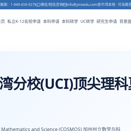
美国：
1-949-659-9278
微信/短信咨询
info@yinoedu.com
尔湾本地 · 可当面
首页
私立K-12名校申请
本科申请
本科转学
UC转学
研究生申请
背景
尔湾分校(UCI)顶尖理科
for Mathematics and Science (COSMOS) 加州州立数学与科