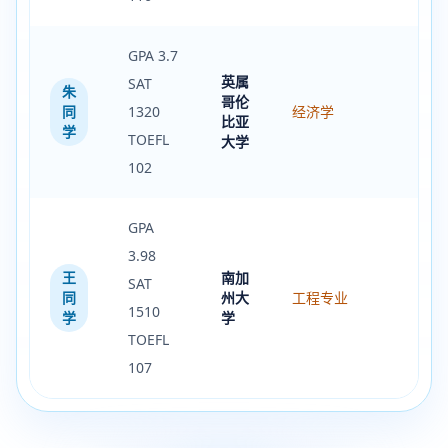
GPA 3.7
英属
SAT
朱
哥伦
同
1320
经济学
比亚
学
TOEFL
大学
102
GPA
3.98
王
南加
SAT
同
州大
工程专业
1510
学
学
TOEFL
107