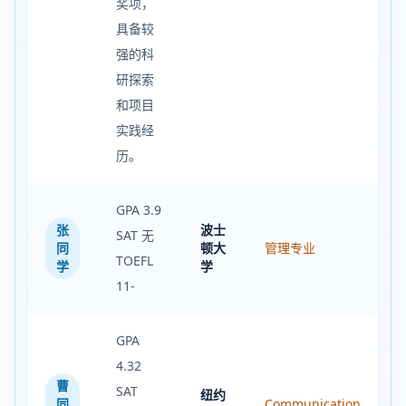
奖项，
具备较
强的科
研探索
和项目
实践经
历。
GPA 3.9
张
波士
SAT 无
同
顿大
管理专业
TOEFL
学
学
11-
GPA
4.32
曹
SAT
纽约
同
Communication