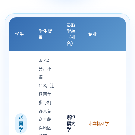
录取
学生背
学校
学生
专业
景
（排
名）
IB 42
分，托
福
113，连
续两年
参与机
器人竞
赵
斯坦
赛并获
同
福大
计算机科学
得地区
学
学