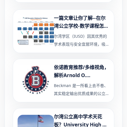
体系感到陌生？ 已经在读美
高，即将升年级/AP课程升级，
担心暑假一断档开学就跟不上？
一篇文章让你了解--在尔
老师上课节奏快、作业难度高，
湾公立学校-数学课程怎么
规划怎么选？
尔湾学区（IUSD）因其优秀的
学术表现与安全宜居环境，吸引
了大量重视教育的家庭。而在所
有课程中，数学选课一直是家长
依诺教育推荐/多维视角，
最关心的部分它不仅是高中毕业
解析Arnold O.
的硬指标，更是大学申请的核
Beckman High School
Beckman 是一所看上去不卷、
的真实实力
其实稳定输出优质成果的公立高
中。它不制造噱头，却通过扎实
的数据、清晰的项目路径，成为
尔湾公立高中学术天花
许多学术导向家庭的对标学校。
板？University High 深
每季都有上百名热血学生申请