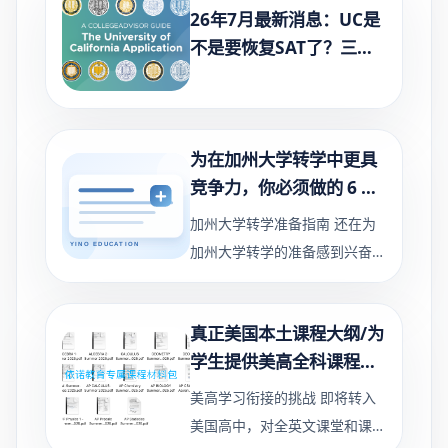
26年7月最新消息：UC是
不是要恢复SAT了？三条
线，一次讲清楚
为在加州大学转学中更具
竞争力，你必须做的 6 件
事
加州大学转学准备指南 还在为
加州大学转学的准备感到兴奋还
是焦虑吗？以下是大学期间必做
的几件事，助你提升竞争优势！
真正美国本土课程大纲/为
你必须做的事情 1. 了解TAG转
学生提供美高全科课程预
学录取保证项目 如果您正在就
习辅导
美高学习衔接的挑战 即将转入
美国高中，对全英文课堂和课程