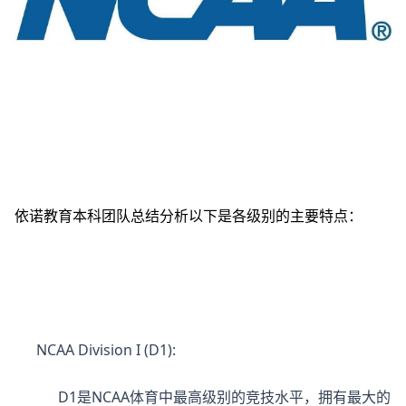
依诺教育本科团队总结分析以下是各级别的主要特点：
NCAA Division I (D1):
D1是NCAA体育中最高级别的竞技水平，拥有最大的