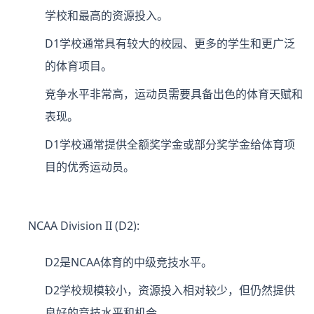
学校和最高的资源投入。
D1学校通常具有较大的校园、更多的学生和更广泛
的体育项目。
竞争水平非常高，运动员需要具备出色的体育天赋和
表现。
D1学校通常提供全额奖学金或部分奖学金给体育项
目的优秀运动员。
NCAA Division II (D2):
D2是NCAA体育的中级竞技水平。
D2学校规模较小，资源投入相对较少，但仍然提供
良好的竞技水平和机会。