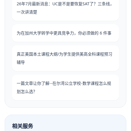
26年7月最新消息：UC是不是要恢复SAT了？三条线，
一次讲清楚
为在加州大学转学中更具竞争力，你必须做的 6 件事
真正美国本土课程大纲/为学生提供美高全科课程预习
辅导
一篇文章让你了解--在尔湾公立学校-数学课程怎么规
划怎么选？
相关服务