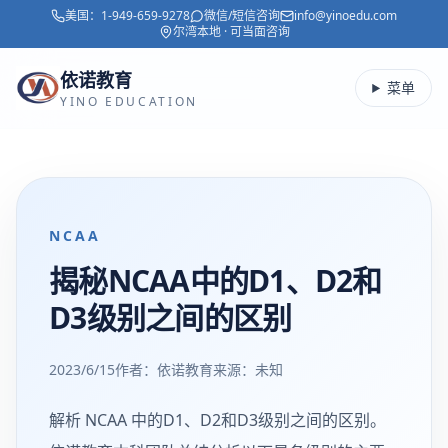
美国：
1-949-659-9278
微信/短信咨询
info@yinoedu.com
跳转到主要内容
尔湾本地 · 可当面咨询
依诺教育
菜单
YINO EDUCATION
NCAA
揭秘NCAA中的D1、D2和
D3级别之间的区别
2023/6/15
作者：依诺教育
来源：
未知
解析 NCAA 中的D1、D2和D3级别之间的区别。