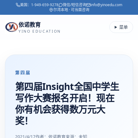
美国：
1-949-659-9278
微信/短信咨询
info@yinoedu.com
跳转到主要内容
尔湾本地 · 可当面咨询
依诺教育
菜单
YINO EDUCATION
第四届
第四届Insight全国中学生
写作大赛报名开启！现在
你有机会获得数万元大
奖！
2021/4/17
作者：依诺教育
来源：
未知