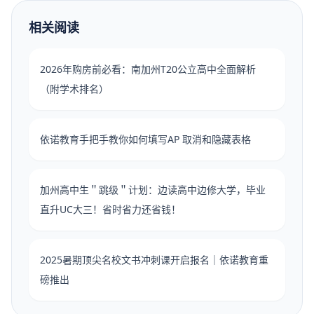
相关阅读
2026年购房前必看：南加州T20公立高中全面解析
（附学术排名）
依诺教育手把手教你如何填写AP 取消和隐藏表格
加州高中生＂跳级＂计划：边读高中边修大学，毕业
直升UC大三！省时省力还省钱！
2025暑期顶尖名校文书冲刺课开启报名｜依诺教育重
磅推出