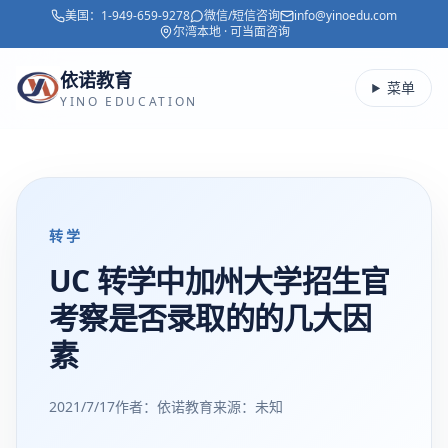
美国：
1-949-659-9278
微信/短信咨询
info@yinoedu.com
跳转到主要内容
尔湾本地 · 可当面咨询
依诺教育
菜单
YINO EDUCATION
转学
UC 转学中加州大学招生官
考察是否录取的的几大因
素
2021/7/17
作者：依诺教育
来源：
未知