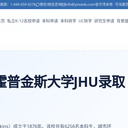
美国：
1-949-659-9278
微信/短信咨询
info@yinoedu.com
尔湾本地 · 可当面
首页
私立K-12名校申请
本科申请
本科转学
UC转学
研究生申请
背景
霍普金斯大学JHU录取
kins）成立于1876年。该校共有6256名本科生，城市环