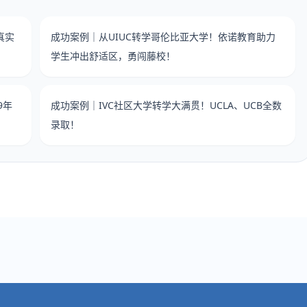
真实
成功案例｜从UIUC转学哥伦比亚大学！依诺教育助力
学生冲出舒适区，勇闯藤校！
9年
成功案例｜IVC社区大学转学大满贯！UCLA、UCB全数
录取！