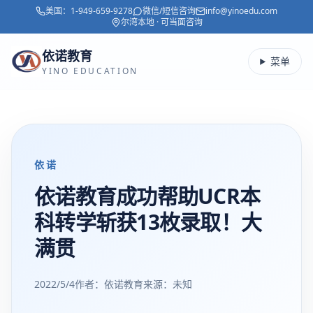
美国：
1-949-659-9278
微信/短信咨询
info@yinoedu.com
跳转到主要内容
尔湾本地 · 可当面咨询
依诺教育
菜单
YINO EDUCATION
依诺
依诺教育成功帮助UCR本
科转学斩获13枚录取！大
满贯
2022/5/4
作者：依诺教育
来源：
未知