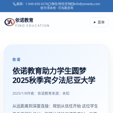
美国：
1-949-659-9278
微信/短信咨询
info@yinoedu.com
跳转到主要内容
尔湾本地 · 可当面咨询
依诺教育
菜单
YINO EDUCATION
依诺
依诺教育助力学生圆梦
2025秋季宾夕法尼亚大学
2025/1/8
作者：依诺教育
来源：
未知
从远距离到深度连接：规划从信任开始 这位学生