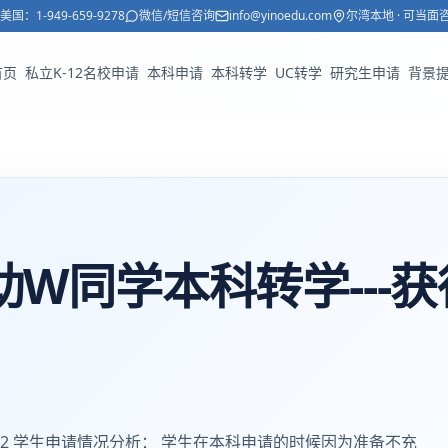
美国：
1-949-659-9278
微信/短信咨询
info@yinoedu.com
尔湾本地 · 可当面
首页
私立K-12名校申请
本科申请
本科转学
UC转学
研究生申请
背景
W同学本科转学---获
:3.72 学生申请情况分析： 学生在本科申请的时候因为准备不充