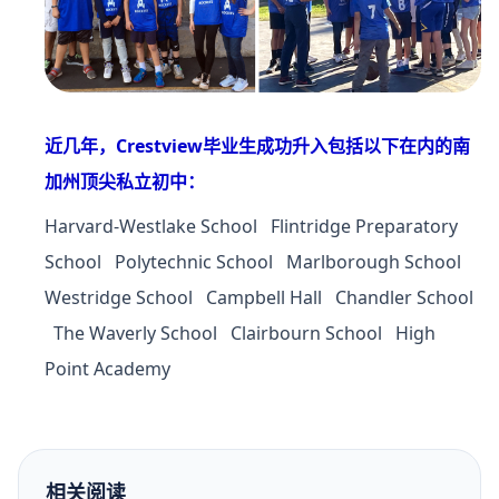
近几年，Crestview毕业生成功升入包括以下在内的南
加州顶尖私立初中：
Harvard-Westlake School
Flintridge Preparatory
School
Polytechnic School
Marlborough School
Westridge School
Campbell Hall
Chandler School
The Waverly School
Clairbourn School
High
Point Academy
相关阅读