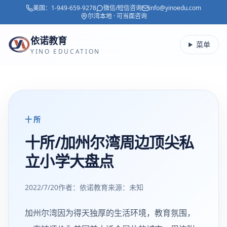
美国：
1-949-659-9278
微信/短信咨询
info@yinoedu.com
跳转到主要内容
尔湾本地 · 可当面咨询
依诺教育
菜单
YINO EDUCATION
十所
十所/加州尔湾周边顶尖私
立小学大盘点
2022/7/20
作者：依诺教育
来源：
未知
加州尔湾因为得天独厚的生活环境，教育氛围，