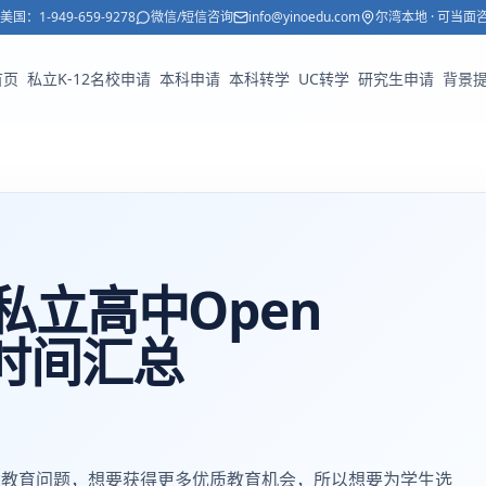
美国：
1-949-659-9278
微信/短信咨询
info@yinoedu.com
尔湾本地 · 可当面
首页
私立K-12名校申请
本科申请
本科转学
UC转学
研究生申请
背景
私立高中Open
）时间汇总
女教育问题，想要获得更多优质教育机会，所以想要为学生选