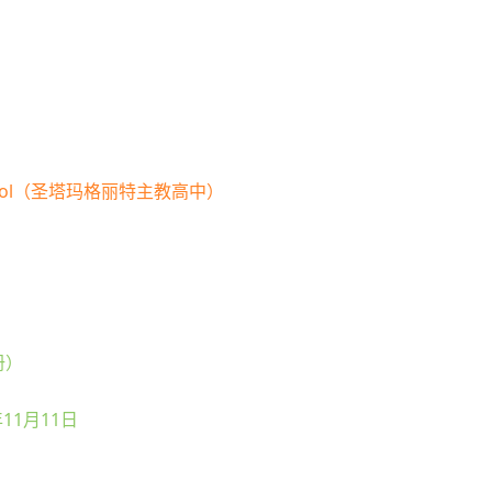
igh School（圣塔玛格丽特主教高中）
注册）
11月11日