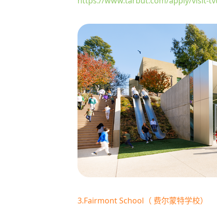
https://www.tarbut.com/apply/visit-tv
3.Fairmont School（ 费尔蒙特学校）