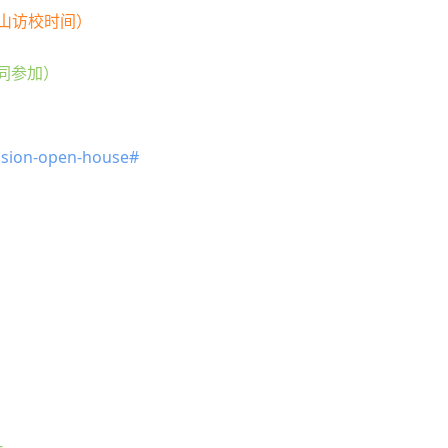
e（圣人山访校时间）
一同参加）
ssion-open-house#