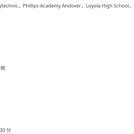
nic，Phillips Academy Andover，Loyola High School，Fli
一枚
30 分