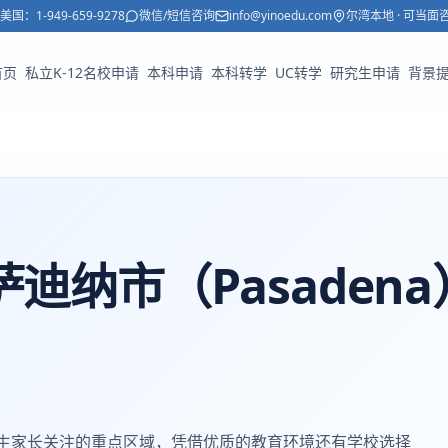
美国：
1-949-659-9278
微信/短信咨询
info@yinoedu.com
尔湾本地 · 可当面
首页
私立K-12名校申请
本科申请
本科转学
UC转学
研究生申请
背景
迪纳市（Pasadena
多学生家长关注的重点区域，凭借优质的教育环境还有学校选择