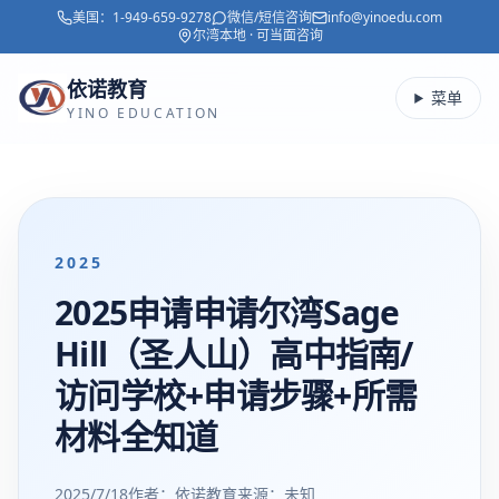
美国：
1-949-659-9278
微信/短信咨询
info@yinoedu.com
跳转到主要内容
尔湾本地 · 可当面咨询
依诺教育
菜单
YINO EDUCATION
2025
2025申请申请尔湾Sage
Hill（圣人山）高中指南/
访问学校+申请步骤+所需
材料全知道
2025/7/18
作者：依诺教育
来源：
未知