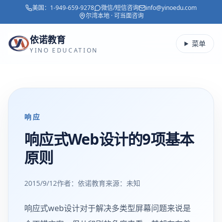
美国：
1-949-659-9278
微信/短信咨询
info@yinoedu.com
跳转到主要内容
尔湾本地 · 可当面咨询
依诺教育
菜单
YINO EDUCATION
响应
响应式Web设计的9项基本
原则
2015/9/12
作者：依诺教育
来源：
未知
响应式web设计对于解决多类型屏幕问题来说是