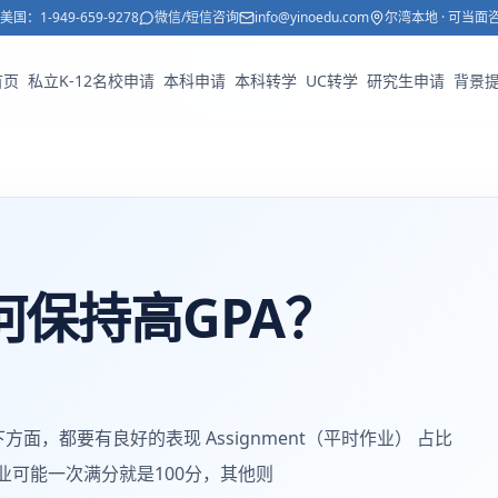
美国：
1-949-659-9278
微信/短信咨询
info@yinoedu.com
尔湾本地 · 可当面
首页
私立K-12名校申请
本科申请
本科转学
UC转学
研究生申请
背景
保持高GPA？
，都要有良好的表现 Assignment（平时作业） 占比
作业可能一次满分就是100分，其他则