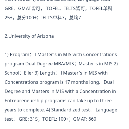
GRE、GMAT皆可， TOFEL、IELTS皆可，TOFEL单科
25+，总分100+；IELTS单科7，总均7
2.University of Arizona
1) Program： l Master's in MIS with Concentrations
program Dual Degree MBA/MIS；Master's in MIS 2)
School：Eller 3) Length： l Master's in MIS with
Concentrations program is 17 months long. l Dual
Degree and Masters in MIS with a Concentration in
Entrepreneurship programs can take up to three
years to complete. 4) Standardized test， Language
test： GRE: 315；TOEFL: 100+；GMAT: 660