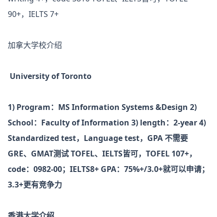
90+，IELTS 7+
加拿大学校介绍
University of Toronto
1) Program：MS Information Systems &Design
2)
School：Faculty of Information
3) length：2-year
4)
Standardized test，Language test，GPA
不需要
GRE、GMAT测试
TOFEL、IELTS皆可，TOFEL 107+，
code：0982-00；IELTS8+
GPA：75%+/3.0+就可以申请；
3.3+更有竞争力
香港大学介绍