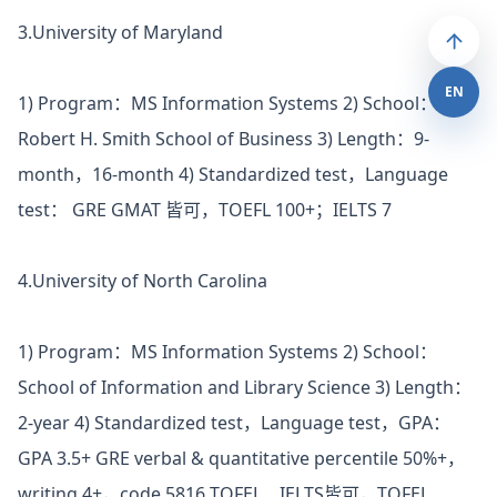
3.University of Maryland
EN
1) Program：MS Information Systems 2) School：
Robert H. Smith School of Business 3) Length：9-
month，16-month 4) Standardized test，Language
test： GRE GMAT 皆可，TOEFL 100+；IELTS 7
4.University of North Carolina
1) Program：MS Information Systems 2) School：
School of Information and Library Science 3) Length：
2-year 4) Standardized test，Language test，GPA：
GPA 3.5+ GRE verbal & quantitative percentile 50%+，
writing 4+，code 5816 TOFEL、IELTS皆可，TOFEL