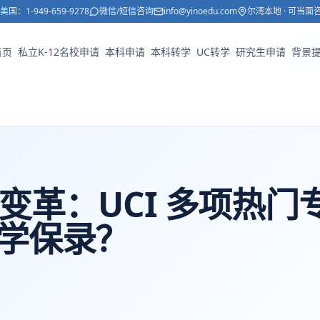
美国：
1-949-659-9278
微信/短信咨询
info@yinoedu.com
尔湾本地 · 可当面
首页
私立K-12名校申请
本科申请
本科转学
UC转学
研究生申请
背景
大变革：UCI 多项热门
转学保录？