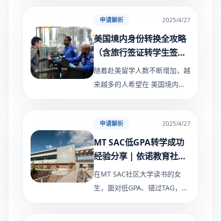
上。 想申请名校，不只是成
申请解析
2025/4/27
绩，更是如何把你自己写进招生
官心里 为此，依诺教育联合
美国境内身份转换全攻略
（含旅行签证转学生签证
最新指南）
随着赴美留学人数不断增加，越
来越多的人希望在 美国境内直
接完成身份转换 ，尤其是从 B
签证（旅游/探亲）转F1学生签
申请解析
2025/4/27
证 。今天，我们就带大家全面
了解： ✅ 适合人群 ✅ 申请难度
MT SAC低GPA转学成功
经验分享 | 依诺教育社区
大学转学指导
在MT SAC社区大学读书的女
生，面对低GPA、错过TAG，依
靠依诺教育精细规划，成功转学
UCSB、UCD、UCI！低GPA逆