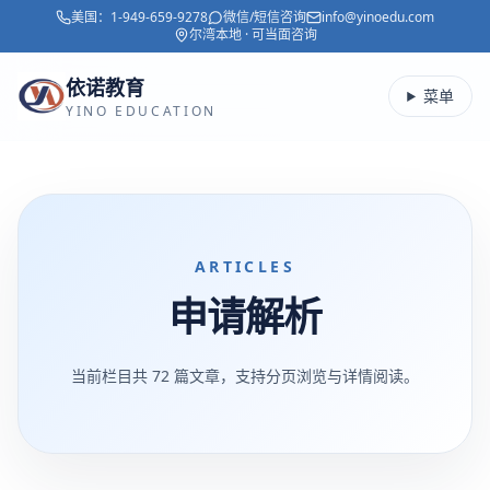
美国：
1-949-659-9278
微信/短信咨询
info@yinoedu.com
跳转到主要内容
尔湾本地 · 可当面咨询
依诺教育
菜单
YINO EDUCATION
ARTICLES
申请解析
当前栏目共
72
篇文章，支持分页浏览与详情阅读。