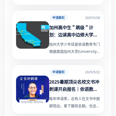
时刻。 我们看到很多优秀的孩
子，因为一门课没考好而失落，
申请解析
2025/5/28
甚至开始怀疑自己。但我们想告
诉你： 一次考试，并不能定义
加州高中生＂跳级＂计
划：边读高中边修大学，
毕业直升UC大三！省时省
加州大学少年班是依诺教育专门
力还省钱！
根据美国加州大学(University
of California,简称UC)和其他世
界学府培养优质生源而定制的高
申请解析
2025/5/22
端办学项目。 学生经过贯通培
养模式在高中即可融合学习美国
2025暑期顶尖名校文书冲
大学
刺课开启报名｜依诺教育
重磅推出
每年申请季，总有人在文书中脱
颖而出，拿下藤校名额。也总有
人分数优秀，却败在不会讲故事