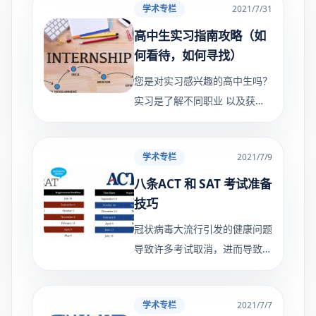
学术专栏
2021/7/31
合的学校申请。 她说，他们的
目标应该是建立一个均衡的大学
高中生实习指南攻略（如
何看待，如何寻找）
您是对实习感兴趣的高中生吗？
实习是了解不同职业 以及获得
可以包含在简历和大学申请中的
经验 的好方法 。 继续阅读以了
学术专栏
2021/7/9
解实习的好处是什么、您将从事
什么工作、如何找到适合您
八条ACT 和 SAT 考试准备
技巧
冠状病毒大流行引发的健康问题
导致许多考试取消，进而导致更
多的大学重新考虑 SAT 和 ACT
作为申请过程的一部分的重要
学术专栏
2021/7/7
性。依诺教育建议学生还是在时