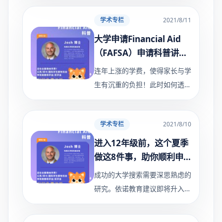
了解你的重要途径。 但如何在
学术专栏
2021/8/11
有限的字数范围内，吸引到招生
官，并最大化地展示出独特的
大学申请Financial Aid
（FAFSA）申请科普讲座
大全
连年上涨的学费，使得家长与学
生有沉重的负担！此时如何透过
学费补助(Financial Aid)或奖学
金(Scholarship)来减少经济压
学术专栏
2021/8/10
力就格外重要了。 依诺教育顾
问Josh 博士 教你如何申请、如
进入12年级前，这个夏季
何善用
做这8件事，助你顺利申
请名校
成功的大学搜索需要深思熟虑的
研究。依诺教育建议即将升入
12年级的学生应该花时间在暑
假期间了解学校，以确定可能适