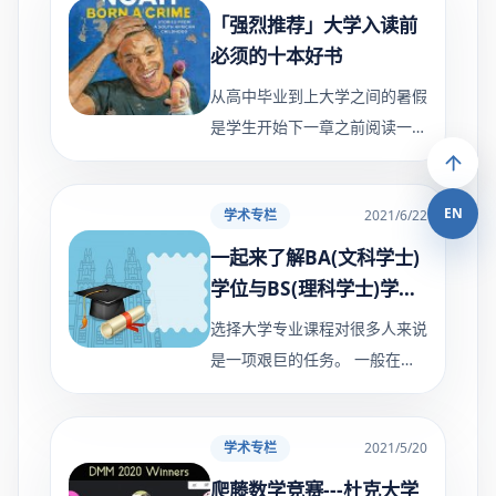
间
「强烈推荐」大学入读前
必须的十本好书
从高中毕业到上大学之间的暑假
是学生开始下一章之前阅读一本
好书放松身心的好时机。依诺教
育老师建议学生可以通过阅读真
EN
学术专栏
2021/6/22
正融入到社会中，从优秀好文里
汲取养分。 通常大学中常
一起来了解BA(文科学士)
学位与BS(理科学士)学位
的区别
选择大学专业课程对很多人来说
是一项艰巨的任务。 一般在确
定专业的时候，他们会又面临另
一个难题，依诺教育宋老师用一
学术专栏
2021/5/20
篇文章详细阐述了这两种有哪些
不同。选择BA(文学学士)还是
爬藤数学竞赛---杜克大学