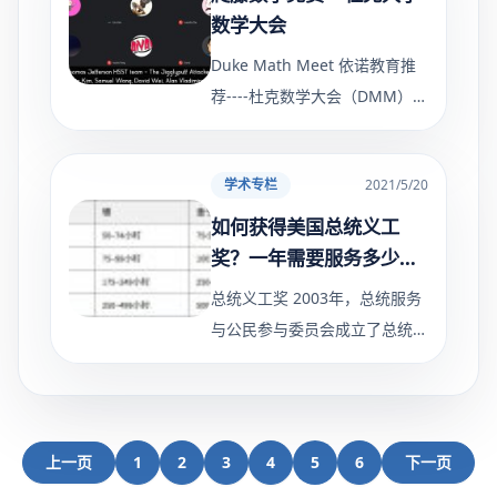
数学大会
Duke Math Meet 依诺教育推
荐----杜克数学大会（DMM）是
每年在杜克大学为高中生举办的
一项区域数学竞赛。比赛由杜克
学术专栏
2021/5/20
大学数学联盟（DUMU）成员
组织，并由杜克大学数学系赞
如何获得美国总统义工
助。 Duke Math
奖？一年需要服务多少个
小时？
总统义工奖 2003年，总统服务
与公民参与委员会成立了总统志
愿服务奖，以表彰志愿人员在美
国实力和民族认同方面的重要作
用。 该奖项旨在表彰那些对国
家各个角落的社区产生积极影
上一页
1
2
3
4
5
6
下一页