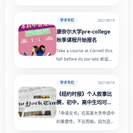
向 申请 2022 年秋季入学的学
生开放。 2.大学截止日期通常
学术专栏
2021/8/19
在 11 月和 2 月之间。 3.提前录
取截止日期（EA）意味着在11
康奈尔大学pre-college
年级结束时
秋季课程开始报名
Take a course at Cornell this
fall before its too late 依诺教
育为高中生提供雄鹰少年计划，
为目标Top 30学生提供选课，
学术专栏
2021/8/18
背景提升及学术竞赛等多个项
目。以下为康奈尔大学秋季预科
《纽约时报》个人叙事比
班，感兴趣可以
赛，初中，高中生均可参
加！藤校申请的制胜法宝
「申请文书」在英美大学申请中
的重要性，不言而喻。因为这是
GPA、标化等硬指标外，让大学